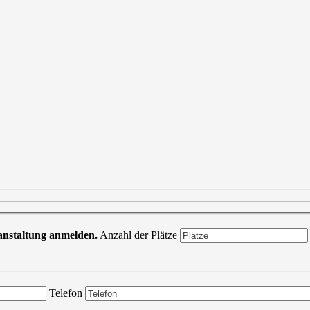
ranstaltung anmelden.
Anzahl der Plätze
Bitte lasse dieses Feld leer.
Telefon