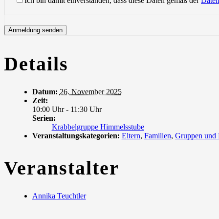
Ich bin damit einverstanden, dass diese Daten gemäß der
Daten
Details
Datum:
26. November 2025
Zeit:
10:00 Uhr - 11:30 Uhr
Serien:
Krabbelgruppe Himmelsstube
Veranstaltungskategorien:
Eltern
,
Familien
,
Gruppen und
Veranstalter
Annika Teuchtler