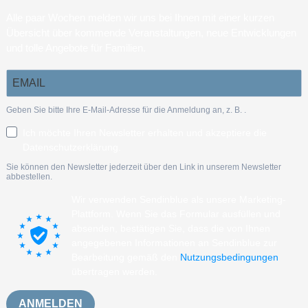
Alle paar Wochen melden wir uns bei Ihnen mit einer kurzen
Übersicht über kommende Veranstaltungen, neue Entwicklungen
und tolle Angebote für Familien.
Geben Sie bitte Ihre E-Mail-Adresse für die Anmeldung an, z. B.
.
Ich möchte Ihren Newsletter erhalten und akzeptiere die
Datenschutzerklärung.
Sie können den Newsletter jederzeit über den Link in unserem Newsletter
abbestellen.
Wir verwenden Sendinblue als unsere Marketing-
Plattform. Wenn Sie das Formular ausfüllen und
absenden, bestätigen Sie, dass die von Ihnen
angegebenen Informationen an Sendinblue zur
Bearbeitung gemäß den
Nutzungsbedingungen
übertragen werden.
ANMELDEN