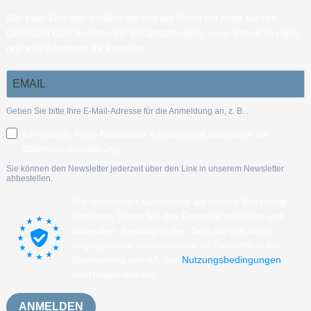
Alle paar Wochen melden wir uns bei Ihnen mit einer kurzen
Übersicht über kommende Veranstaltungen, neue Entwicklungen
und tolle Angebote für Familien.
Geben Sie bitte Ihre E-Mail-Adresse für die Anmeldung an, z. B.
.
Ich möchte Ihren Newsletter erhalten und akzeptiere die
Datenschutzerklärung.
Sie können den Newsletter jederzeit über den Link in unserem Newsletter
abbestellen.
Wir verwenden Sendinblue als unsere Marketing-
Plattform. Wenn Sie das Formular ausfüllen und
absenden, bestätigen Sie, dass die von Ihnen
angegebenen Informationen an Sendinblue zur
Bearbeitung gemäß den
Nutzungsbedingungen
übertragen werden.
ANMELDEN