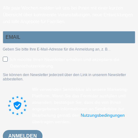
Alle paar Wochen melden wir uns bei Ihnen mit einer kurzen
Übersicht über kommende Veranstaltungen, neue Entwicklungen
und tolle Angebote für Familien.
Geben Sie bitte Ihre E-Mail-Adresse für die Anmeldung an, z. B.
.
Ich möchte Ihren Newsletter erhalten und akzeptiere die
Datenschutzerklärung.
Sie können den Newsletter jederzeit über den Link in unserem Newsletter
abbestellen.
Wir verwenden Sendinblue als unsere Marketing-
Plattform. Wenn Sie das Formular ausfüllen und
absenden, bestätigen Sie, dass die von Ihnen
angegebenen Informationen an Sendinblue zur
Bearbeitung gemäß den
Nutzungsbedingungen
übertragen werden.
ANMELDEN