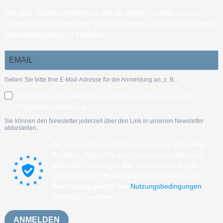
Alle paar Wochen melden wir uns bei Ihnen mit einer kurzen
Übersicht über kommende Veranstaltungen, neue Entwicklungen
und tolle Angebote für Familien.
Geben Sie bitte Ihre E-Mail-Adresse für die Anmeldung an, z. B.
.
Ich möchte Ihren Newsletter erhalten und akzeptiere die
Datenschutzerklärung.
Sie können den Newsletter jederzeit über den Link in unserem Newsletter
abbestellen.
Wir verwenden Sendinblue als unsere Marketing-
Plattform. Wenn Sie das Formular ausfüllen und
absenden, bestätigen Sie, dass die von Ihnen
angegebenen Informationen an Sendinblue zur
Bearbeitung gemäß den
Nutzungsbedingungen
übertragen werden.
ANMELDEN