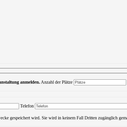
ranstaltung anmelden.
Anzahl der Plätze
Bitte lasse dieses Feld leer.
Telefon
wecke gespeichert wird. Sie wird in keinem Fall Dritten zugänglich gem