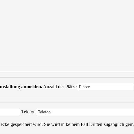
ranstaltung anmelden.
Anzahl der Plätze
Bitte lasse dieses Feld leer.
Telefon
wecke gespeichert wird. Sie wird in keinem Fall Dritten zugänglich gem