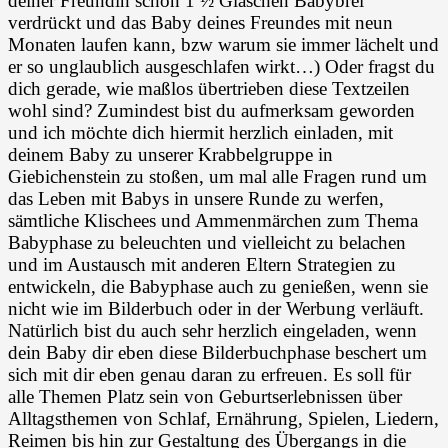
deiner Freundin schon 1 ½ Gläschen Babybrei
verdrückt und das Baby deines Freundes mit neun
Monaten laufen kann, bzw warum sie immer lächelt und
er so unglaublich ausgeschlafen wirkt…) Oder fragst du
dich gerade, wie maßlos übertrieben diese Textzeilen
wohl sind? Zumindest bist du aufmerksam geworden
und ich möchte dich hiermit herzlich einladen, mit
deinem Baby zu unserer Krabbelgruppe in
Giebichenstein zu stoßen, um mal alle Fragen rund um
das Leben mit Babys in unsere Runde zu werfen,
sämtliche Klischees und Ammenmärchen zum Thema
Babyphase zu beleuchten und vielleicht zu belachen
und im Austausch mit anderen Eltern Strategien zu
entwickeln, die Babyphase auch zu genießen, wenn sie
nicht wie im Bilderbuch oder in der Werbung verläuft.
Natürlich bist du auch sehr herzlich eingeladen, wenn
dein Baby dir eben diese Bilderbuchphase beschert um
sich mit dir eben genau daran zu erfreuen. Es soll für
alle Themen Platz sein von Geburtserlebnissen über
Alltagsthemen von Schlaf, Ernährung, Spielen, Liedern,
Reimen bis hin zur Gestaltung des Übergangs in die