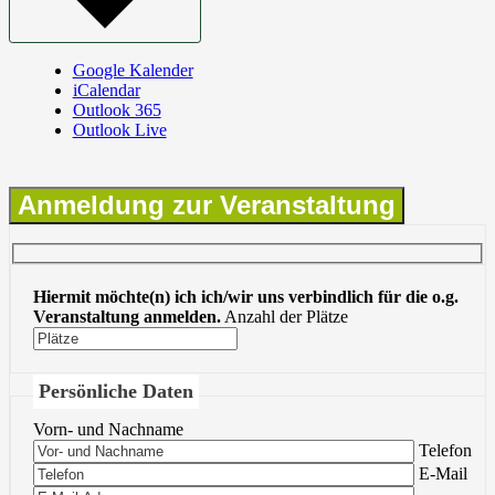
Google Kalender
iCalendar
Outlook 365
Outlook Live
Anmeldung zur Veranstaltung
Hiermit möchte(n) ich ich/wir uns verbindlich für die o.g.
Veranstaltung anmelden.
Anzahl der Plätze
Persönliche Daten
Vorn- und Nachname
Bitte lasse 
Telefon
Bitte lasse 
E-Mail