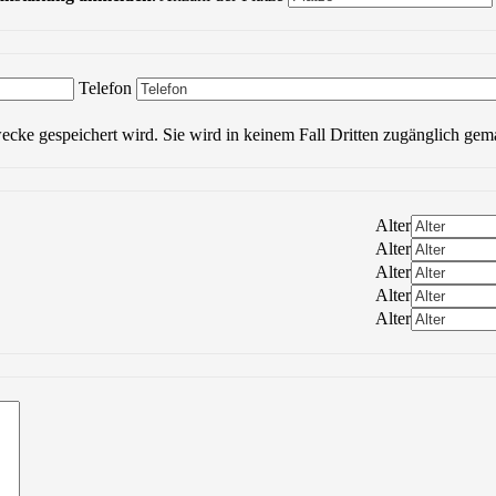
Bitte lasse dieses Feld leer.
Telefon
wecke gespeichert wird. Sie wird in keinem Fall Dritten zugänglich gem
Alter
Alter
Alter
Alter
Alter
Bitte lasse dieses Feld leer.