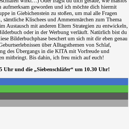
schlafen wirkt…) Oder fragst du dich gerade, wie maßlos
 du aufmerksam geworden und ich möchte dich hiermit
uppe in Giebichenstein zu stoßen, um mal alle Fragen
en, sämtliche Klischees und Ammenmärchen zum Thema
im Austausch mit anderen Eltern Strategien zu entwickeln,
ilderbuch oder in der Werbung verläuft. Natürlich bist du
diese Bilderbuchphase beschert um sich mit dir eben genau
n Geburtserlebnissen über Alltagsthemen von Schlaf,
tung des Übergangs in die KITA mit Vorfreude und
 mitbringt. Bis dahin, ich freu mich auf euch!
5 Uhr und die „Siebenschläfer“ um 10.30 Uhr!