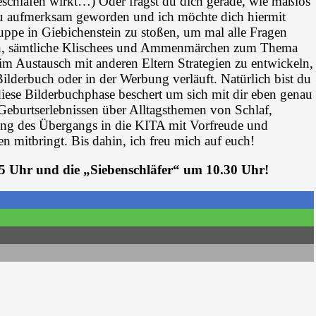
schlafen wirkt…) Oder fragst du dich gerade, wie maßlos
 du aufmerksam geworden und ich möchte dich hiermit
uppe in Giebichenstein zu stoßen, um mal alle Fragen
en, sämtliche Klischees und Ammenmärchen zum Thema
im Austausch mit anderen Eltern Strategien zu entwickeln,
ilderbuch oder in der Werbung verläuft. Natürlich bist du
diese Bilderbuchphase beschert um sich mit dir eben genau
n Geburtserlebnissen über Alltagsthemen von Schlaf,
tung des Übergangs in die KITA mit Vorfreude und
 mitbringt. Bis dahin, ich freu mich auf euch!
5 Uhr und die „Siebenschläfer“ um 10.30 Uhr!