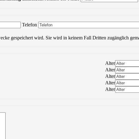
Bitte lasse dieses Feld leer.
Telefon
wecke gespeichert wird. Sie wird in keinem Fall Dritten zugänglich gem
Alter
Alter
Alter
Alter
Alter
Bitte lasse dieses Feld leer.