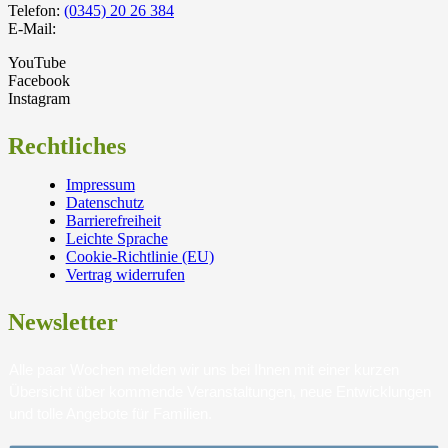
Telefon:
(0345) 20 26 384
E-Mail:
YouTube
Facebook
Instagram
Rechtliches
Impressum
Datenschutz
Barrierefreiheit
Leichte Sprache
Cookie-Richtlinie (EU)
Vertrag widerrufen
Newsletter
Alle paar Wochen melden wir uns bei Ihnen mit einer kurzen
Übersicht über kommende Veranstaltungen, neue Entwicklungen
und tolle Angebote für Familien.