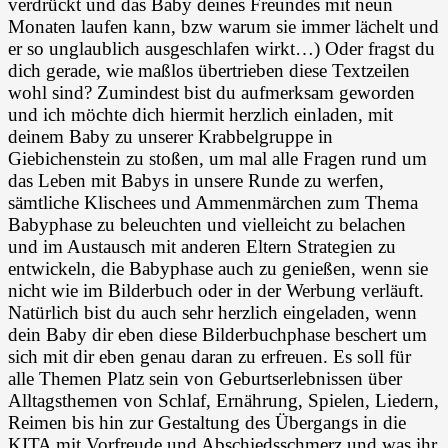
verdrückt und das Baby deines Freundes mit neun
Monaten laufen kann, bzw warum sie immer lächelt und
er so unglaublich ausgeschlafen wirkt…) Oder fragst du
dich gerade, wie maßlos übertrieben diese Textzeilen
wohl sind? Zumindest bist du aufmerksam geworden
und ich möchte dich hiermit herzlich einladen, mit
deinem Baby zu unserer Krabbelgruppe in
Giebichenstein zu stoßen, um mal alle Fragen rund um
das Leben mit Babys in unsere Runde zu werfen,
sämtliche Klischees und Ammenmärchen zum Thema
Babyphase zu beleuchten und vielleicht zu belachen
und im Austausch mit anderen Eltern Strategien zu
entwickeln, die Babyphase auch zu genießen, wenn sie
nicht wie im Bilderbuch oder in der Werbung verläuft.
Natürlich bist du auch sehr herzlich eingeladen, wenn
dein Baby dir eben diese Bilderbuchphase beschert um
sich mit dir eben genau daran zu erfreuen. Es soll für
alle Themen Platz sein von Geburtserlebnissen über
Alltagsthemen von Schlaf, Ernährung, Spielen, Liedern,
Reimen bis hin zur Gestaltung des Übergangs in die
KITA mit Vorfreude und Abschiedsschmerz und was ihr