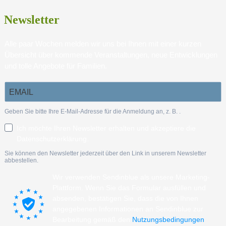
Newsletter
Alle paar Wochen melden wir uns bei Ihnen mit einer kurzen
Übersicht über kommende Veranstaltungen, neue Entwicklungen
und tolle Angebote für Familien.
Geben Sie bitte Ihre E-Mail-Adresse für die Anmeldung an, z. B.
.
Ich möchte Ihren Newsletter erhalten und akzeptiere die
Datenschutzerklärung.
Sie können den Newsletter jederzeit über den Link in unserem Newsletter
abbestellen.
Wir verwenden Sendinblue als unsere Marketing-
Plattform. Wenn Sie das Formular ausfüllen und
absenden, bestätigen Sie, dass die von Ihnen
angegebenen Informationen an Sendinblue zur
Bearbeitung gemäß den
Nutzungsbedingungen