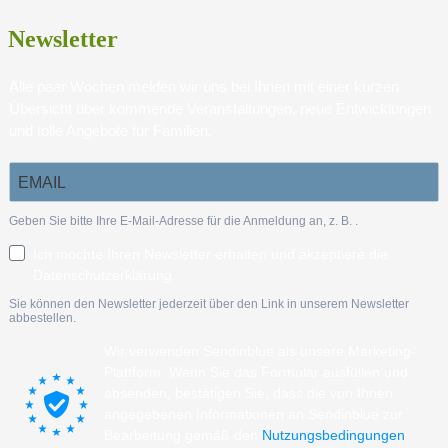
Newsletter
Alle paar Wochen melden wir uns bei Ihnen mit einer kurzen
Übersicht über kommende Veranstaltungen, neue Entwicklungen
und tolle Angebote für Familien.
Geben Sie bitte Ihre E-Mail-Adresse für die Anmeldung an, z. B.
.
Ich möchte Ihren Newsletter erhalten und akzeptiere die
Datenschutzerklärung.
Sie können den Newsletter jederzeit über den Link in unserem Newsletter
abbestellen.
Wir verwenden Sendinblue als unsere Marketing-
Plattform. Wenn Sie das Formular ausfüllen und
absenden, bestätigen Sie, dass die von Ihnen
angegebenen Informationen an Sendinblue zur
Bearbeitung gemäß den
Nutzungsbedingungen