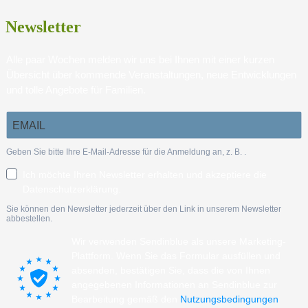
Newsletter
Alle paar Wochen melden wir uns bei Ihnen mit einer kurzen
Übersicht über kommende Veranstaltungen, neue Entwicklungen
und tolle Angebote für Familien.
Geben Sie bitte Ihre E-Mail-Adresse für die Anmeldung an, z. B.
.
Ich möchte Ihren Newsletter erhalten und akzeptiere die
Datenschutzerklärung.
Sie können den Newsletter jederzeit über den Link in unserem Newsletter
abbestellen.
Wir verwenden Sendinblue als unsere Marketing-
Plattform. Wenn Sie das Formular ausfüllen und
absenden, bestätigen Sie, dass die von Ihnen
angegebenen Informationen an Sendinblue zur
Bearbeitung gemäß den
Nutzungsbedingungen