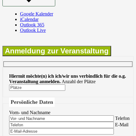
Google Kalender
iCalendar
Outlook 365
Outlook Live
Anmeldung zur Veranstaltung
Hiermit möchte(n) ich ich/wir uns verbindlich für die o.g.
Veranstaltung anmelden.
Anzahl der Plätze
Persönliche Daten
Vorn- und Nachname
Bitte lasse 
Telefon
Bitte lasse 
E-Mail