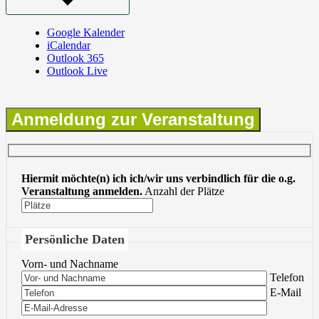
Google Kalender
iCalendar
Outlook 365
Outlook Live
Anmeldung zur Veranstaltung
Hiermit möchte(n) ich ich/wir uns verbindlich für die o.g.
Veranstaltung anmelden.
Anzahl der Plätze
Persönliche Daten
Vorn- und Nachname
Bitte lasse 
Telefon
Bitte lasse 
E-Mail