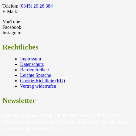
Telefon:
(0345) 20 26 384
E-Mail:
YouTube
Facebook
Instagram
Rechtliches
Impressum
Datenschutz
Barrierefreiheit
Leichte Sprache
Cookie-Richtlinie (EU)
Vertrag widerrufen
Newsletter
Alle paar Wochen melden wir uns bei Ihnen mit einer kurzen
Übersicht über kommende Veranstaltungen, neue Entwicklungen
und tolle Angebote für Familien.