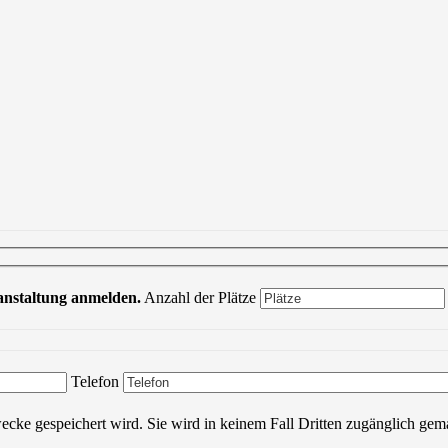
ranstaltung anmelden.
Anzahl der Plätze
Bitte lasse dieses Feld leer.
Telefon
wecke gespeichert wird. Sie wird in keinem Fall Dritten zugänglich gem