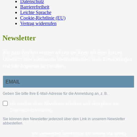
Datenschutz
Barrierefreiheit
Leichte Sprache
Cookie-Richtlinie (EU)
Vertrag widerrufen
Newsletter
Alle paar Wochen melden wir uns bei Ihnen mit einer kurzen
Übersicht über kommende Veranstaltungen, neue Entwicklungen
und tolle Angebote für Familien.
Geben Sie bitte Ihre E-Mail-Adresse für die Anmeldung an, z. B.
.
Ich möchte Ihren Newsletter erhalten und akzeptiere die
Datenschutzerklärung.
Sie können den Newsletter jederzeit über den Link in unserem Newsletter
abbestellen.
Wir verwenden Sendinblue als unsere Marketing-