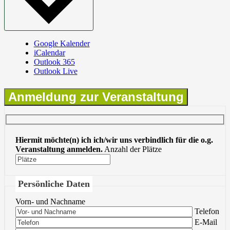
Google Kalender
iCalendar
Outlook 365
Outlook Live
Anmeldung zur Veranstaltung
Hiermit möchte(n) ich ich/wir uns verbindlich für die o.g.
Veranstaltung anmelden.
Anzahl der Plätze
Persönliche Daten
Vorn- und Nachname
Bitte lasse 
Telefon
Bitte lasse 
E-Mail