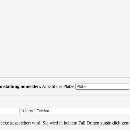
ranstaltung anmelden.
Anzahl der Plätze
Bitte lasse dieses Feld leer.
Telefon
wecke gespeichert wird. Sie wird in keinem Fall Dritten zugänglich gem