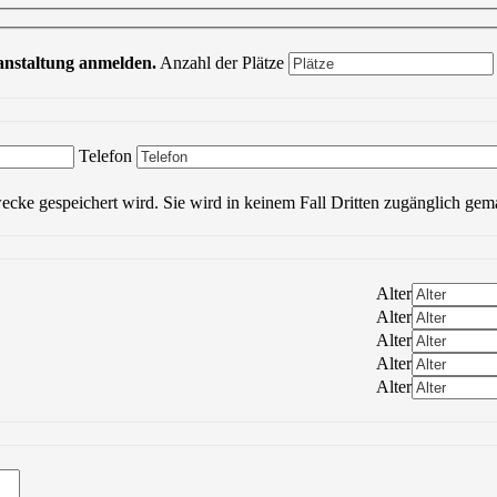
ranstaltung anmelden.
Anzahl der Plätze
Bitte lasse dieses Feld leer.
Telefon
wecke gespeichert wird. Sie wird in keinem Fall Dritten zugänglich gem
Alter
Alter
Alter
Alter
Alter
Bitte lasse dieses Feld leer.