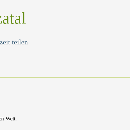
atal
eit teilen
en Welt.