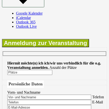
Google Kalender
iCalendar
Outlook 365
Outlook Live
Anmeldung zur Veranstaltung
Hiermit möchte(n) ich ich/wir uns verbindlich für die o.g.
Veranstaltung anmelden.
Anzahl der Plätze
Persönliche Daten
Vorn- und Nachname
Bitte lasse 
Telefon
Bitte lasse 
E-Mail