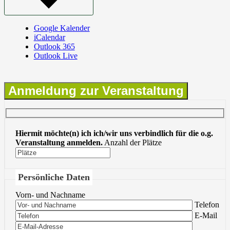
Google Kalender
iCalendar
Outlook 365
Outlook Live
Anmeldung zur Veranstaltung
Hiermit möchte(n) ich ich/wir uns verbindlich für die o.g.
Veranstaltung anmelden.
Anzahl der Plätze
Persönliche Daten
Vorn- und Nachname
Bitte lasse 
Telefon
Bitte lasse 
E-Mail