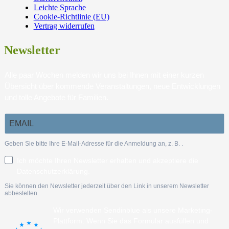
Leichte Sprache
Cookie-Richtlinie (EU)
Vertrag widerrufen
Newsletter
Alle paar Wochen melden wir uns bei Ihnen mit einer kurzen
Übersicht über kommende Veranstaltungen, neue Entwicklungen
und tolle Angebote für Familien.
Geben Sie bitte Ihre E-Mail-Adresse für die Anmeldung an, z. B.
.
Ich möchte Ihren Newsletter erhalten und akzeptiere die
Datenschutzerklärung.
Sie können den Newsletter jederzeit über den Link in unserem Newsletter
abbestellen.
Wir verwenden Sendinblue als unsere Marketing-
Plattform. Wenn Sie das Formular ausfüllen und