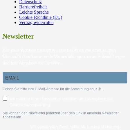
Datenschutz
Barrierefreiheit
Leichte Sprache
Cookie-Richtlinie (EU)
Vertrag widerrufen
Newsletter
Alle paar Wochen melden wir uns bei Ihnen mit einer kurzen
Übersicht über kommende Veranstaltungen, neue Entwicklungen
und tolle Angebote für Familien.
Geben Sie bitte Ihre E-Mail-Adresse für die Anmeldung an, z. B.
.
Ich möchte Ihren Newsletter erhalten und akzeptiere die
Datenschutzerklärung.
Sie können den Newsletter jederzeit über den Link in unserem Newsletter
abbestellen.
Wir verwenden Sendinblue als unsere Marketing-