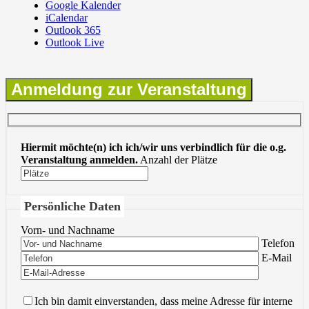
Google Kalender
iCalendar
Outlook 365
Outlook Live
Anmeldung zur Veranstaltung
Hiermit möchte(n) ich ich/wir uns verbindlich für die o.g.
Veranstaltung anmelden.
Anzahl der Plätze
Persönliche Daten
Vorn- und Nachname
Bitte lasse 
Telefon
Bitte lasse 
E-Mail
Ich bin damit einverstanden, dass meine Adresse für interne