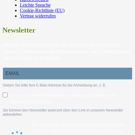
Leichte Sprache
Cookie-Richtlinie (EU)
Vertrag widerrufen
Newsletter
Alle paar Wochen melden wir uns bei Ihnen mit einer kurzen
Übersicht über kommende Veranstaltungen, neue Entwicklungen
und tolle Angebote für Familien.
Geben Sie bitte Ihre E-Mail-Adresse für die Anmeldung an, z. B.
.
Ich möchte Ihren Newsletter erhalten und akzeptiere die
Datenschutzerklärung.
Sie können den Newsletter jederzeit über den Link in unserem Newsletter
abbestellen.
Wir verwenden Sendinblue als unsere Marketing-
Plattform. Wenn Sie das Formular ausfüllen und