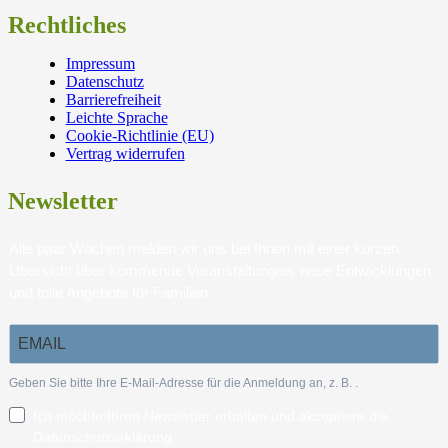
Rechtliches
Impressum
Datenschutz
Barrierefreiheit
Leichte Sprache
Cookie-Richtlinie (EU)
Vertrag widerrufen
Newsletter
Alle paar Wochen melden wir uns bei Ihnen mit einer kurzen
Übersicht über kommende Veranstaltungen, neue Entwicklungen
und tolle Angebote für Familien.
Geben Sie bitte Ihre E-Mail-Adresse für die Anmeldung an, z. B.
.
Ich möchte Ihren Newsletter erhalten und akzeptiere die
Datenschutzerklärung.