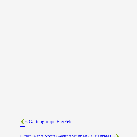
«
Gartengruppe FreiFeld
Eltern-Kind-Sport Gesundbrunnen (2-3jährige)
»