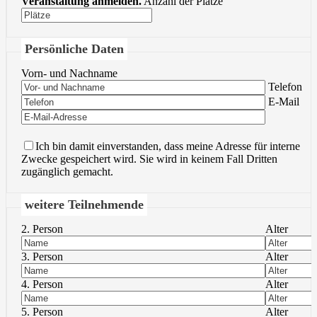
Veranstaltung anmelden.
Anzahl der Plätze
Persönliche Daten
Vorn- und Nachname
Bitte lasse 
Telefon
Bitte lasse 
E-Mail
Ich bin damit einverstanden, dass meine Adresse für interne
Zwecke gespeichert wird. Sie wird in keinem Fall Dritten
zugänglich gemacht.
weitere Teilnehmende
2. Person
Alter
3. Person
Alter
4. Person
Alter
5. Person
Alter