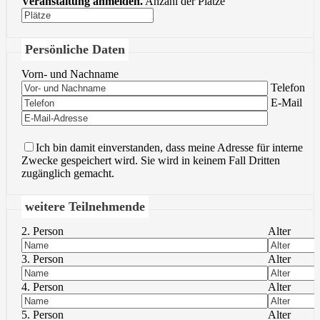
Veranstaltung anmelden.
Anzahl der Plätze
Persönliche Daten
Vorn- und Nachname
Bitte lasse 
Telefon
Bitte lasse 
E-Mail
Ich bin damit einverstanden, dass meine Adresse für interne
Zwecke gespeichert wird. Sie wird in keinem Fall Dritten
zugänglich gemacht.
weitere Teilnehmende
2. Person
Alter
3. Person
Alter
4. Person
Alter
5. Person
Alter