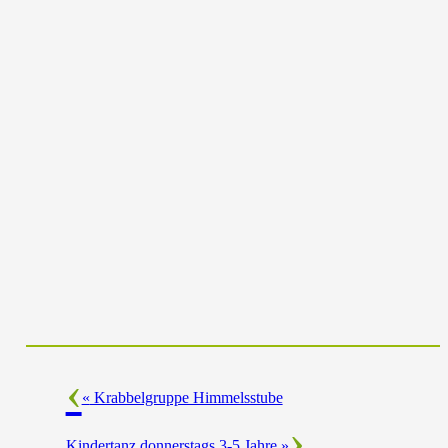
«
Krabbelgruppe Himmelsstube
Kindertanz donnerstags 3-5 Jahre
»