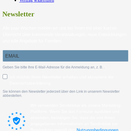
Vertrag widerrufen
Newsletter
Alle paar Wochen melden wir uns bei Ihnen mit einer kurzen
Übersicht über kommende Veranstaltungen, neue Entwicklungen
und tolle Angebote für Familien.
Geben Sie bitte Ihre E-Mail-Adresse für die Anmeldung an, z. B.
.
Ich möchte Ihren Newsletter erhalten und akzeptiere die
Datenschutzerklärung.
Sie können den Newsletter jederzeit über den Link in unserem Newsletter
abbestellen.
Wir verwenden Sendinblue als unsere Marketing-
Plattform. Wenn Sie das Formular ausfüllen und
absenden, bestätigen Sie, dass die von Ihnen
angegebenen Informationen an Sendinblue zur
Bearbeitung gemäß den
Nutzungsbedingungen