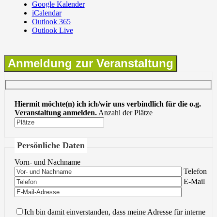
Google Kalender
iCalendar
Outlook 365
Outlook Live
Anmeldung zur Veranstaltung
Hiermit möchte(n) ich ich/wir uns verbindlich für die o.g.
Veranstaltung anmelden.
Anzahl der Plätze
Persönliche Daten
Vorn- und Nachname
Bitte lasse 
Telefon
Bitte lasse 
E-Mail
Ich bin damit einverstanden, dass meine Adresse für interne