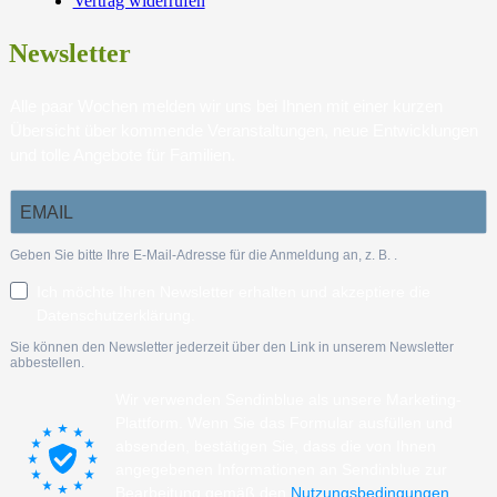
Vertrag widerrufen
Newsletter
Alle paar Wochen melden wir uns bei Ihnen mit einer kurzen
Übersicht über kommende Veranstaltungen, neue Entwicklungen
und tolle Angebote für Familien.
Geben Sie bitte Ihre E-Mail-Adresse für die Anmeldung an, z. B.
.
Ich möchte Ihren Newsletter erhalten und akzeptiere die
Datenschutzerklärung.
Sie können den Newsletter jederzeit über den Link in unserem Newsletter
abbestellen.
Wir verwenden Sendinblue als unsere Marketing-
Plattform. Wenn Sie das Formular ausfüllen und
absenden, bestätigen Sie, dass die von Ihnen
angegebenen Informationen an Sendinblue zur
Bearbeitung gemäß den
Nutzungsbedingungen