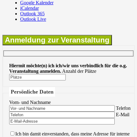
Google Kalender
iCalendar
Outlook 365
Outlook Live
Anmeldung zur Veranstaltung
Hiermit möchte(n) ich ich/wir uns verbindlich für die o.g.
Veranstaltung anmelden.
Anzahl der Plätze
Persönliche Daten
Vorn- und Nachname
Bitte lasse 
Telefon
Bitte lasse 
E-Mail
Ich bin damit einverstanden, dass meine Adresse für interne