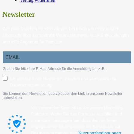
Vertrag widerrufen
Newsletter
Alle paar Wochen melden wir uns bei Ihnen mit einer kurzen
Übersicht über kommende Veranstaltungen, neue Entwicklungen
und tolle Angebote für Familien.
Geben Sie bitte Ihre E-Mail-Adresse für die Anmeldung an, z. B.
.
Ich möchte Ihren Newsletter erhalten und akzeptiere die
Datenschutzerklärung.
Sie können den Newsletter jederzeit über den Link in unserem Newsletter
abbestellen.
Wir verwenden Sendinblue als unsere Marketing-
Plattform. Wenn Sie das Formular ausfüllen und
absenden, bestätigen Sie, dass die von Ihnen
angegebenen Informationen an Sendinblue zur
Bearbeitung gemäß den
Nutzungsbedingungen