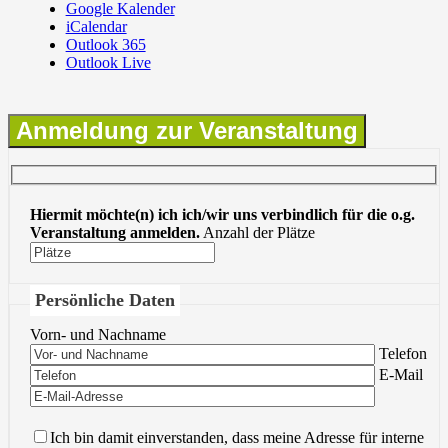
Google Kalender
iCalendar
Outlook 365
Outlook Live
Anmeldung zur Veranstaltung
Hiermit möchte(n) ich ich/wir uns verbindlich für die o.g.
Veranstaltung anmelden.
Anzahl der Plätze
Persönliche Daten
Vorn- und Nachname
Bitte lasse 
Telefon
Bitte lasse 
E-Mail
Ich bin damit einverstanden, dass meine Adresse für interne