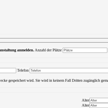
ranstaltung anmelden.
Anzahl der Plätze
Bitte lasse dieses Feld leer.
Telefon
wecke gespeichert wird. Sie wird in keinem Fall Dritten zugänglich gem
Alter
Alter