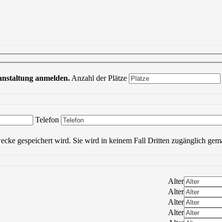
ranstaltung anmelden.
Anzahl der Plätze
Bitte lasse dieses Feld leer.
Telefon
wecke gespeichert wird. Sie wird in keinem Fall Dritten zugänglich gem
Alter
Alter
Alter
Alter