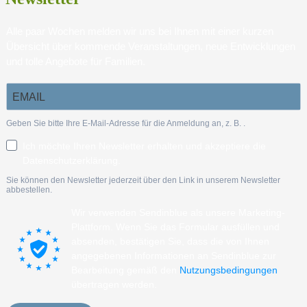
Alle paar Wochen melden wir uns bei Ihnen mit einer kurzen
Übersicht über kommende Veranstaltungen, neue Entwicklungen
und tolle Angebote für Familien.
Geben Sie bitte Ihre E-Mail-Adresse für die Anmeldung an, z. B.
.
Ich möchte Ihren Newsletter erhalten und akzeptiere die
Datenschutzerklärung.
Sie können den Newsletter jederzeit über den Link in unserem Newsletter
abbestellen.
Wir verwenden Sendinblue als unsere Marketing-
Plattform. Wenn Sie das Formular ausfüllen und
absenden, bestätigen Sie, dass die von Ihnen
angegebenen Informationen an Sendinblue zur
Bearbeitung gemäß den
Nutzungsbedingungen
übertragen werden.