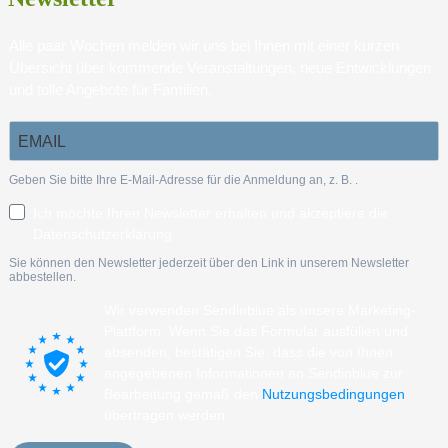
Alle paar Wochen melden wir uns bei Ihnen mit einer kurzen
Übersicht über kommende Veranstaltungen, neue Entwicklungen
und tolle Angebote für Familien.
Geben Sie bitte Ihre E-Mail-Adresse für die Anmeldung an, z. B.
.
Ich möchte Ihren Newsletter erhalten und akzeptiere die
Datenschutzerklärung.
Sie können den Newsletter jederzeit über den Link in unserem Newsletter
abbestellen.
Wir verwenden Sendinblue als unsere Marketing-
Plattform. Wenn Sie das Formular ausfüllen und
absenden, bestätigen Sie, dass die von Ihnen
angegebenen Informationen an Sendinblue zur
Bearbeitung gemäß den
Nutzungsbedingungen
übertragen werden.