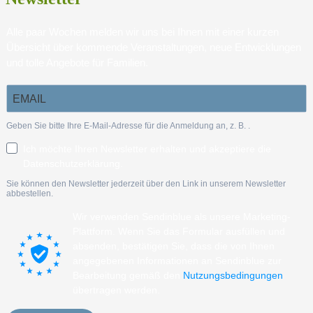
Alle paar Wochen melden wir uns bei Ihnen mit einer kurzen
Übersicht über kommende Veranstaltungen, neue Entwicklungen
und tolle Angebote für Familien.
Geben Sie bitte Ihre E-Mail-Adresse für die Anmeldung an, z. B.
.
Ich möchte Ihren Newsletter erhalten und akzeptiere die
Datenschutzerklärung.
Sie können den Newsletter jederzeit über den Link in unserem Newsletter
abbestellen.
Wir verwenden Sendinblue als unsere Marketing-
Plattform. Wenn Sie das Formular ausfüllen und
absenden, bestätigen Sie, dass die von Ihnen
angegebenen Informationen an Sendinblue zur
Bearbeitung gemäß den
Nutzungsbedingungen
übertragen werden.