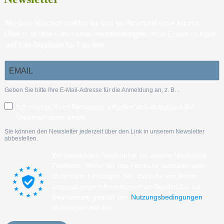
Alle paar Wochen melden wir uns bei Ihnen mit einer kurzen
Übersicht über kommende Veranstaltungen, neue Entwicklungen
und tolle Angebote für Familien.
Geben Sie bitte Ihre E-Mail-Adresse für die Anmeldung an, z. B.
.
Ich möchte Ihren Newsletter erhalten und akzeptiere die
Datenschutzerklärung.
Sie können den Newsletter jederzeit über den Link in unserem Newsletter
abbestellen.
Wir verwenden Sendinblue als unsere Marketing-
Plattform. Wenn Sie das Formular ausfüllen und
absenden, bestätigen Sie, dass die von Ihnen
angegebenen Informationen an Sendinblue zur
Bearbeitung gemäß den
Nutzungsbedingungen
übertragen werden.