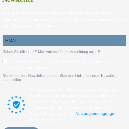
Alle paar Wochen melden wir uns bei Ihnen mit einer kurzen
Übersicht über kommende Veranstaltungen, neue Entwicklungen
und tolle Angebote für Familien.
Geben Sie bitte Ihre E-Mail-Adresse für die Anmeldung an, z. B.
.
Ich möchte Ihren Newsletter erhalten und akzeptiere die
Datenschutzerklärung.
Sie können den Newsletter jederzeit über den Link in unserem Newsletter
abbestellen.
Wir verwenden Sendinblue als unsere Marketing-
Plattform. Wenn Sie das Formular ausfüllen und
absenden, bestätigen Sie, dass die von Ihnen
angegebenen Informationen an Sendinblue zur
Bearbeitung gemäß den
Nutzungsbedingungen
übertragen werden.