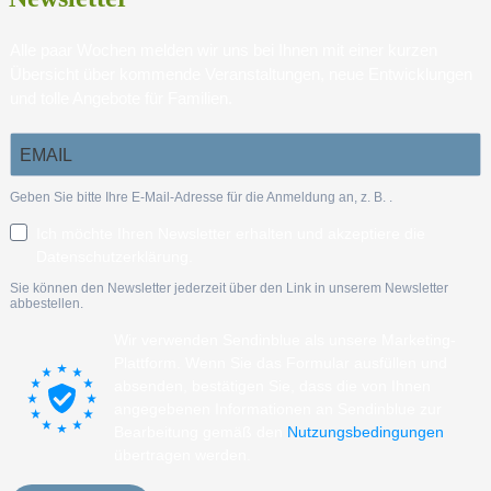
Alle paar Wochen melden wir uns bei Ihnen mit einer kurzen
Übersicht über kommende Veranstaltungen, neue Entwicklungen
und tolle Angebote für Familien.
Geben Sie bitte Ihre E-Mail-Adresse für die Anmeldung an, z. B.
.
Ich möchte Ihren Newsletter erhalten und akzeptiere die
Datenschutzerklärung.
Sie können den Newsletter jederzeit über den Link in unserem Newsletter
abbestellen.
Wir verwenden Sendinblue als unsere Marketing-
Plattform. Wenn Sie das Formular ausfüllen und
absenden, bestätigen Sie, dass die von Ihnen
angegebenen Informationen an Sendinblue zur
Bearbeitung gemäß den
Nutzungsbedingungen
übertragen werden.