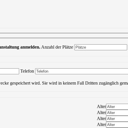
ranstaltung anmelden.
Anzahl der Plätze
Bitte lasse dieses Feld leer.
Telefon
wecke gespeichert wird. Sie wird in keinem Fall Dritten zugänglich gem
Alter
Alter
Alter
Alter