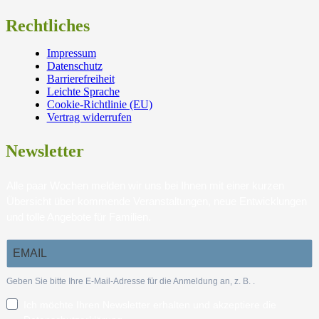
Rechtliches
Impressum
Datenschutz
Barrierefreiheit
Leichte Sprache
Cookie-Richtlinie (EU)
Vertrag widerrufen
Newsletter
Alle paar Wochen melden wir uns bei Ihnen mit einer kurzen
Übersicht über kommende Veranstaltungen, neue Entwicklungen
und tolle Angebote für Familien.
Geben Sie bitte Ihre E-Mail-Adresse für die Anmeldung an, z. B.
.
Ich möchte Ihren Newsletter erhalten und akzeptiere die