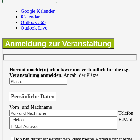
Google Kalender
iCalendar
Outlook 365
Outlook Live
Anmeldung zur Veranstaltung
Hiermit möchte(n) ich ich/wir uns verbindlich für die o.g.
Veranstaltung anmelden.
Anzahl der Plätze
Persönliche Daten
Vorn- und Nachname
Bitte lasse 
Telefon
Bitte lasse 
E-Mail
Ich bin damit einverstanden, dass meine Adresse für interne