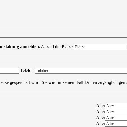
ranstaltung anmelden.
Anzahl der Plätze
Bitte lasse dieses Feld leer.
Telefon
wecke gespeichert wird. Sie wird in keinem Fall Dritten zugänglich gem
Alter
Alter
Alter
Alter