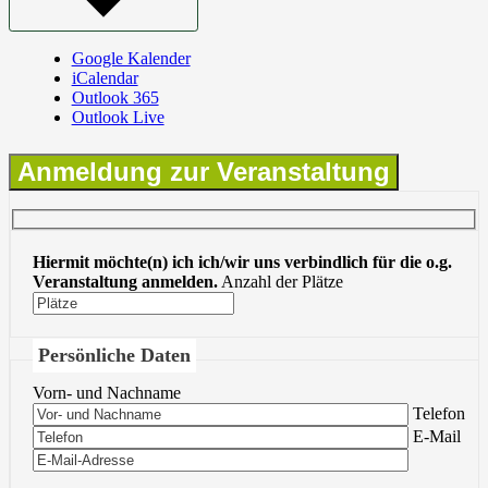
Google Kalender
iCalendar
Outlook 365
Outlook Live
Anmeldung zur Veranstaltung
Hiermit möchte(n) ich ich/wir uns verbindlich für die o.g.
Veranstaltung anmelden.
Anzahl der Plätze
Persönliche Daten
Vorn- und Nachname
Bitte lasse 
Telefon
Bitte lasse 
E-Mail