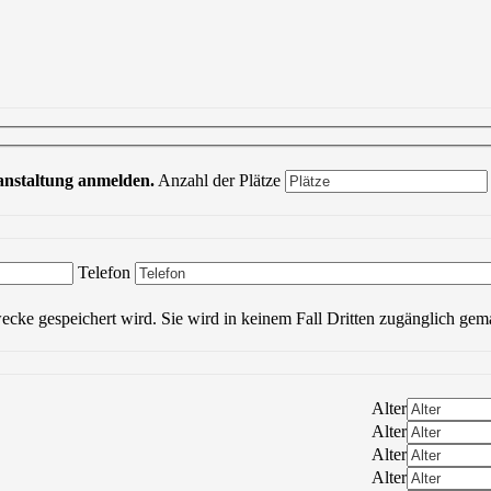
ranstaltung anmelden.
Anzahl der Plätze
Bitte lasse dieses Feld leer.
Telefon
wecke gespeichert wird. Sie wird in keinem Fall Dritten zugänglich gem
Alter
Alter
Alter
Alter