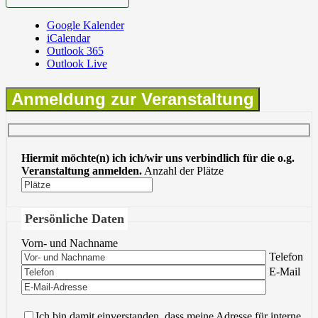
Google Kalender
iCalendar
Outlook 365
Outlook Live
Anmeldung zur Veranstaltung
Hiermit möchte(n) ich ich/wir uns verbindlich für die o.g.
Veranstaltung anmelden.
Anzahl der Plätze
Persönliche Daten
Vorn- und Nachname
Bitte lasse 
Telefon
Bitte lasse 
E-Mail
Ich bin damit einverstanden, dass meine Adresse für interne