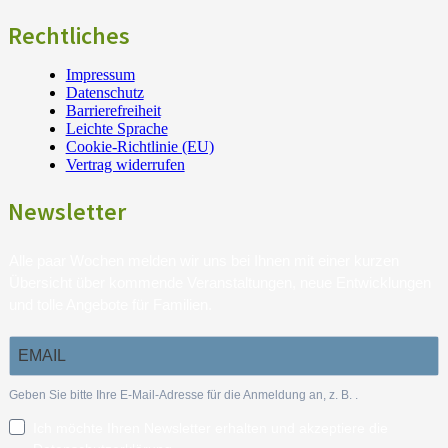
Rechtliches
Impressum
Datenschutz
Barrierefreiheit
Leichte Sprache
Cookie-Richtlinie (EU)
Vertrag widerrufen
Newsletter
Alle paar Wochen melden wir uns bei Ihnen mit einer kurzen
Übersicht über kommende Veranstaltungen, neue Entwicklungen
und tolle Angebote für Familien.
Geben Sie bitte Ihre E-Mail-Adresse für die Anmeldung an, z. B.
.
Ich möchte Ihren Newsletter erhalten und akzeptiere die