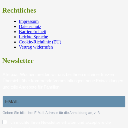
Rechtliches
Impressum
Datenschutz
Barrierefreiheit
Leichte Sprache
Cookie-Richtlinie (EU)
Vertrag widerrufen
Newsletter
Alle paar Wochen melden wir uns bei Ihnen mit einer kurzen
Übersicht über kommende Veranstaltungen, neue Entwicklungen
und tolle Angebote für Familien.
Geben Sie bitte Ihre E-Mail-Adresse für die Anmeldung an, z. B.
.
Ich möchte Ihren Newsletter erhalten und akzeptiere die