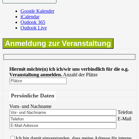
Google Kalender
iCalendar
Outlook 365
Outlook Live
Anmeldung zur Veranstaltung
Hiermit möchte(n) ich ich/wir uns verbindlich für die o.g.
Veranstaltung anmelden.
Anzahl der Plätze
Persönliche Daten
Vorn- und Nachname
Bitte lasse 
Telefon
Bitte lasse 
E-Mail
Ich bin damit einverstanden, dass meine Adresse für interne