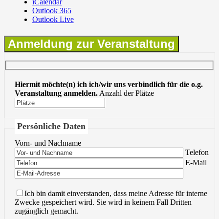
iCalendar
Outlook 365
Outlook Live
Anmeldung zur Veranstaltung
Hiermit möchte(n) ich ich/wir uns verbindlich für die o.g.
Veranstaltung anmelden.
Anzahl der Plätze
Persönliche Daten
Vorn- und Nachname
Bitte lasse 
Telefon
Bitte lasse 
E-Mail
Ich bin damit einverstanden, dass meine Adresse für interne
Zwecke gespeichert wird. Sie wird in keinem Fall Dritten
zugänglich gemacht.