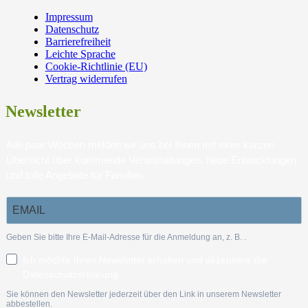
Impressum
Datenschutz
Barrierefreiheit
Leichte Sprache
Cookie-Richtlinie (EU)
Vertrag widerrufen
Newsletter
Alle paar Wochen melden wir uns bei Ihnen mit einer kurzen
Übersicht über kommende Veranstaltungen, neue Entwicklungen
und tolle Angebote für Familien.
Geben Sie bitte Ihre E-Mail-Adresse für die Anmeldung an, z. B.
.
Ich möchte Ihren Newsletter erhalten und akzeptiere die
Datenschutzerklärung.
Sie können den Newsletter jederzeit über den Link in unserem Newsletter
abbestellen.