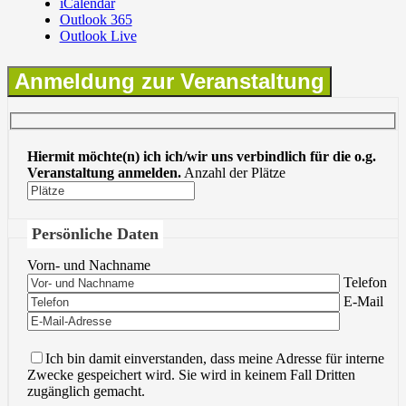
iCalendar
Outlook 365
Outlook Live
Anmeldung zur Veranstaltung
Hiermit möchte(n) ich ich/wir uns verbindlich für die o.g.
Veranstaltung anmelden.
Anzahl der Plätze
Persönliche Daten
Vorn- und Nachname
Bitte lasse 
Telefon
Bitte lasse 
E-Mail
Ich bin damit einverstanden, dass meine Adresse für interne
Zwecke gespeichert wird. Sie wird in keinem Fall Dritten
zugänglich gemacht.