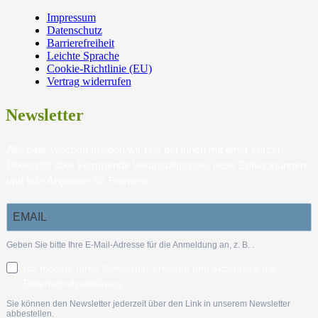
Impressum
Datenschutz
Barrierefreiheit
Leichte Sprache
Cookie-Richtlinie (EU)
Vertrag widerrufen
Newsletter
Alle paar Wochen melden wir uns bei Ihnen mit einer kurzen
Übersicht über kommende Veranstaltungen, neue Entwicklungen
und tolle Angebote für Familien.
Geben Sie bitte Ihre E-Mail-Adresse für die Anmeldung an, z. B.
.
Ich möchte Ihren Newsletter erhalten und akzeptiere die
Datenschutzerklärung.
Sie können den Newsletter jederzeit über den Link in unserem Newsletter
abbestellen.