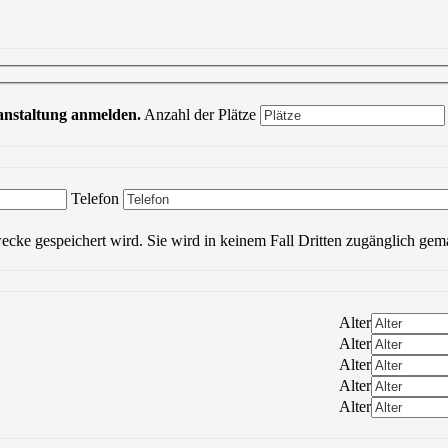
ranstaltung anmelden.
Anzahl der Plätze
Bitte lasse dieses Feld leer.
Telefon
wecke gespeichert wird. Sie wird in keinem Fall Dritten zugänglich gem
Alter
Alter
Alter
Alter
Alter